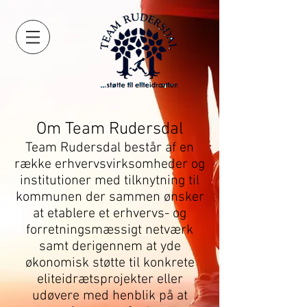
Om Team Rudersdal
Team Rudersdal består af en
række erhvervsvirksomheder og
institutioner med tilknytning til
kommunen der sammen ønsker
at etablere et erhvervs- og
forretningsmæssigt netværk
samt derigennem at yde
økonomisk støtte til konkrete
eliteidrætsprojekter eller
udøvere med henblik på at