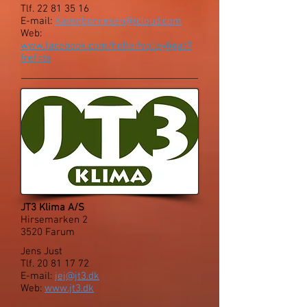
Tlf.
22 81 35 16
E-mail:
Karenbonnesen@icloud.com
Web:
www.facebook.com/holteifvolleyliga/?
fref=ts
JT3 Klima A/S
Hirsemarken 2
3520 Farum
Jens Just
Tlf.
20 81 17 72
E-mail:
jej@jt3.dk
Web:
www.jt3.dk