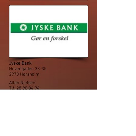
Jyske Bank
Hovedgaden 33-35
2970 Hørsholm
Allan Nielsen
Tlf.
28 90 84 94
E-mail:
alan.nielsen@jyskebank.dk
Web:
www.jyskebank.dk