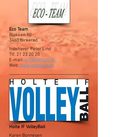
Eco Team
Blokken 90
3460 Birkerød
Indehaver Peter Lind
Tlf.
21 23 20 20
E-mail:
pl@ecoteam.dk
Web:
www.ecoteam.dk
Holte IF VolleyBall
Karen Bonnesen