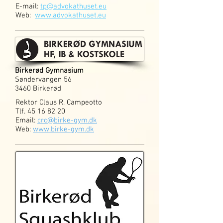
E-mail:
tp@advokathuset.eu
Web:
www.advokathuset.eu
Birkerød Gymnasium
Søndervangen 56
3460 Birkerød
Rektor Claus R. Campeotto
Tlf.
45 16 82 20
Email:
crc@birke-gym.dk
Web:
www.birke-gym.dk