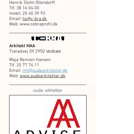
Henrik Sloth-Ollendorff
Tlf.
38 16 04 00
mobil:
20 40 39 93
Email:
hs@c-bra.dk
Web: www.cebraprofil.dk
Arkitekt MAA
Trørødvej 59 2950 Vedbæk
Maja Remien Hansen
Tlf.
20 77 74 11
Email:
mh@audearkitekter.dk
Web:
www.audearkitekter.dk