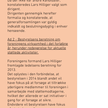
Da der ikke var andre kandidater,
konstateredes Lars Hilliger valgt som
dirigent.
Dirigenten gennemgik herefter
formalia og konstaterede, at
generalforsamlingen var gyldig
indkaldt og beslutningsdygtig i enhver
henseende.
Ad 2 - Bestyrelsens beretning om
foreningens virksomhed i det forløbne
år, herunder redegørelse for aktuelle
støttede aktiviteter.
Foreningens formand Lars Hilliger
fremlagde ledelsens beretning for
2013.
Det oplystes i den forbindelse, at
bestyrelsen i 2014 blandt andet vil
have fokus på at forsøge at tiltrække
yderligere medlemmer til foreningen i
samarbejde med støttemodtagerne,
hvilket der allerede er sat initiativer i
gang for at forsøge at sikre.
Endvidere vil bestyrelsen have fokus