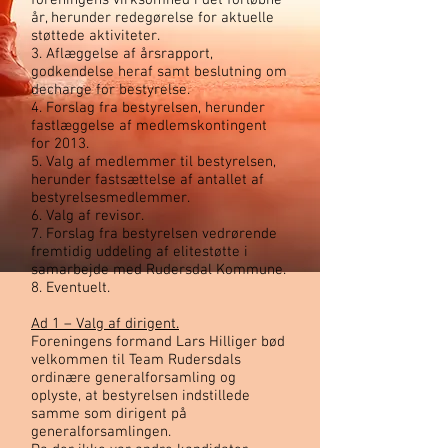
foreningens virksomhed i det forløbne
år, herunder redegørelse for aktuelle
støttede aktiviteter.
3. Aflæggelse af årsrapport,
godkendelse heraf samt beslutning om
decharge for bestyrelse.
4. Forslag fra bestyrelsen, herunder
fastlæggelse af medlemskontingent
for 2013.
5. Valg af medlemmer til bestyrelsen,
herunder fastsættelse af antallet af
bestyrelsesmedlemmer.
6. Valg af revisor.
7. Forslag fra bestyrelsen vedrørende
fremtidig uddeling af elitestøtte i
samarbejde med Rudersdal Kommune.
8. Eventuelt.
Ad 1 – Valg af dirigent.
Foreningens formand Lars Hilliger bød
velkommen til Team Rudersdals
ordinære generalforsamling og
oplyste, at bestyrelsen indstillede
samme som dirigent på
generalforsamlingen.