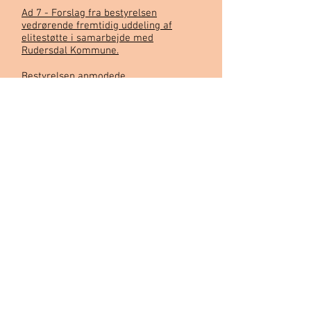
Ad 7 - Forslag fra bestyrelsen
vedrørende fremtidig uddeling af
elitestøtte i samarbejde med
Rudersdal Kommune.
Bestyrelsen anmodede
generalforsamlingen om at stemme
for nedenstående forslag:
”Bestyrelsen foreslår, at foreningens
uddeling til eliteidrætten fortsat og
indtil videre sker i samarbejde med
Rudersdal Kommune..”
Lars Hilliger motiverede forslaget og
redegjorde kort for det igangværende
arbejde med elitestøtten for 2014 og
oplyste, at der i den kommende tid vil
ske drøftelser med kommunen om
visionerne for det fremtidige
samarbejde.
Forslaget blev herefter enstemmigt og
med alle stemmer godkendt af