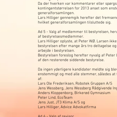
Da der hverken var kommentarer eller spørgs
kontingentstørrelsen for 2013 anset som ens
generalforsamlingen.
Lars Hilliger gennemgik herefter det fremsend
hvilket generalforsamlingen tilsluttede sig.
Ad 5 - Valg af medlemmer til bestyrelsen, heru
af bestyrelsesmedlemmer.
Lars Hilliger oplyste, at Peter W.Ø. Larsen ikk
bestyrelsen efter mange års tro deltagelse o
arbejde i bestyrelsen.
Bestyrelsen foreslog herefter nyvalg af Peter
af den resterende siddende bestyrelse.
Da ingen yderligere kandidater meldte sig ble
enstemmigt og med alle stemmer, således at 
af:
Lars Ole Frederiksen, Robotek Gruppen A/S
Jens Wessberg, Jens Wessberg Rådgivende In
Anders Kloppenborg, Birkerød Gymnasium
Peter Lind, EcoTeam
Jens Just, JT3 Klima A/S og
Lars Hilliger, Advice Advokatfirma
Ad 6 - Valg af revisor.