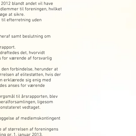
i 2012 blandt andet vil have
dlemmer til foreningen, hvilket
søge at sikre.
til efterretning uden
 heraf samt beslutning om
rapport.
røftedes det, hvorvidt
for værende af forsvarlig
 den forbindelse, herunder at
relsen af elitestøtten, hvis der
en erklærede sig enig med
ledes anses for værende
rgsmål til årsrapporten, blev
neralforsamlingen, ligesom
onstateret vedtaget.
tlæggelse af medlemskontingent
 af størrelsen af foreningens
ng pr. 1. januar 2013.