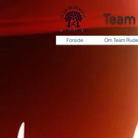
Team 
Forside
Om Team Rude