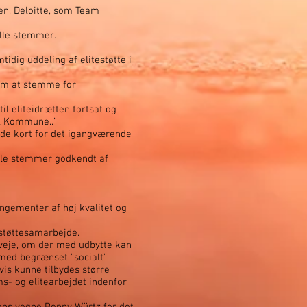
sen, Deloitte, som Team
lle stemmer.
idig uddeling af elitestøtte i
om at stemme for
il eliteidrætten fortsat og
l Kommune..”
rde kort for det igangværende
lle stemmer godkendt af
angementer af høj kvalitet og
estøttesamarbejde.
rveje, om der med udbytte kan
med begrænset ”socialt”
is kunne tilbydes større
- og elitearbejdet indenfor