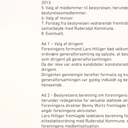
2013.
5. Valg af medlemmer til bestyrelsen, herunder
bestyrelsesmedlemmer.
6. Valg af revisor.
7. Forslag fra bestyrelsen vedrørende fremtidig
samarbejde med Rudersdal Kommune.
8. Eventuelt.
Ad 1 – Valg af dirigent.
Foreningens formand Lars Hilliger bød velko
ordinære generalforsamling og oplyste, at be
som dirigent på generalforsamlingen.
Da der ikke var andre kandidater, konstatered
dirigent.
Dirigenten gennemgik herefter formalia og ko
generalforsamlingen var gyldig indkaldt og be
henseende.
Ad 2 - Bestyrelsens beretning om foreningens 
herunder redegørelse for aktuelle støttede akt
Foreningens direktør Benny Würtz fremlagde l
angår foreningens aktiviteter.
Lars Hilliger fremlagde ledelsens beretning fo
elitestøtteordning med Rudersdal Kommune, 
foreningens medlemssituation.