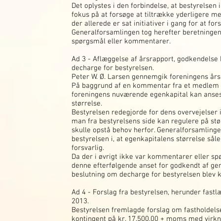
Det oplystes i den forbindelse, at bestyrelsen 
fokus på at forsøge at tiltrække yderligere me
der allerede er sat initiativer i gang for at for
Generalforsamlingen tog herefter beretningen 
spørgsmål eller kommentarer.
Ad 3 - Aflæggelse af årsrapport, godkendelse
decharge for bestyrelsen.
Peter W. Ø. Larsen gennemgik foreningens års
På baggrund af en kommentar fra et medlem d
foreningens nuværende egenkapital kan anses 
størrelse.
Bestyrelsen redegjorde for dens overvejelser i
man fra bestyrelsens side kan regulere på stør
skulle opstå behov herfor. Generalforsamling
bestyrelsen i, at egenkapitalens størrelse så
forsvarlig.
Da der i øvrigt ikke var kommentarer eller spø
denne efterfølgende anset for godkendt af ge
beslutning om decharge for bestyrelsen blev k
Ad 4 - Forslag fra bestyrelsen, herunder fas
2013.
Bestyrelsen fremlagde forslag om fastholdelse
kontingent på kr. 17.500,00 + moms med virkni