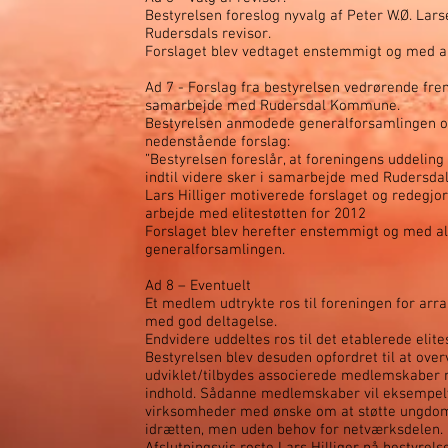
Bestyrelsen foreslog nyvalg af Peter W.Ø. Lar
Rudersdals revisor.
Forslaget blev vedtaget enstemmigt og med a
Ad 7 - Forslag fra bestyrelsen vedrørende fremt
samarbejde med Rudersdal Kommune.
Bestyrelsen anmodede generalforsamlingen 
nedenstående forslag:
”Bestyrelsen foreslår, at foreningens uddeling t
indtil videre sker i samarbejde med Rudersda
Lars Hilliger motiverede forslaget og redegjo
arbejde med elitestøtten for 2012
Forslaget blev herefter enstemmigt og med a
generalforsamlingen.
Ad 8 – Eventuelt
Et medlem udtrykte ros til foreningen for arr
med god deltagelse.
Endvidere uddeltes ros til det etablerede elit
Bestyrelsen blev desuden opfordret til at ove
udviklet/tilbydes associerede medlemskaber 
indhold. Sådanne medlemskaber vil eksempelv
virksomheder med ønske om at støtte ungdoms
idrætten, men uden behov for netværksdelen.