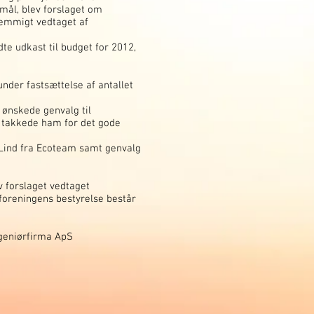
mål, blev forslaget om
temmigt vedtaget af
te udkast til budget for 2012,
nder fastsættelse af antallet
e ønskede genvalg til
g takkede ham for det gode
 Lind fra Ecoteam samt genvalg
v forslaget vedtaget
foreningens bestyrelse består
geniørfirma ApS