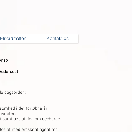
Eliteidrætten
Kontakt os
012
Rudersdal
de dagsorden:
somhed i det forløbne år,
iviteter.
af samt beslutning om decharge
else af medlemskontingent for