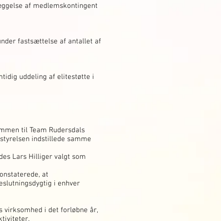
læggelse af medlemskontingent
der fastsættelse af antallet af
dig uddeling af elitestøtte i
ommen til Team Rudersdals
estyrelsen indstillede samme
des Lars Hilliger valgt som
onstaterede, at
eslutningsdygtig i enhver
 virksomhed i det forløbne år,
tiviteter.