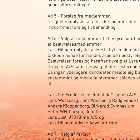
generalforsamlingen.
Ad 5 - Forslag fra medlemmer.
Dirigenten oplyste, at der ikke indenfor den i
indkommet forslag til behandling.
Ad 6 - Valg af medlemmer til bestyrelsen, her
af bestyrelsesmedlemmer.
Lars Hilliger oplyste, at Mette Lytzen ikke ø
takkede hende for hendes arbejde i bestyrels
Bestyrelsen foreslog herefter nyvalg af Lars
Gruppen A/S samt genvalg af den resterende
Da ingen yderligere kandidater meldte sig bl
enstemmigt og med alle stemmer, således at
af:
Lars Ole Frederiksen, Robotek Gruppen A/S
Jens Wessberg, Jens Wessberg Rådgivende I
Anders Kloppenborg, Birkerød Gymnasium
Peter W.Ø. Larsen, Deloitte
Jens Just, JT3 Klima A/S og
Lars Hilliger, Advice Advokatfirma
Ad 7 - Valg af revisor.