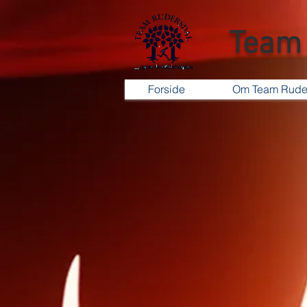
Team 
Forside
Om Team Rude