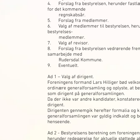
4. Forslag fra bestyrelsen, herunder fast
for det kommende
regnskabsår.
5. Forslag fra medlemmer.
6. Valg af medlemmer til bestyrelsen, herun
bestyrelses-
medlemmer.
7. Valg af revisor.
8. Forslag fra bestyrelsen vedrørende fremti
samarbejde med
Rudersdal Kommune.
9. Eventuelt.
Ad 1 – Valg af dirigent.
Foreningens formand Lars Hilliger bød velk
ordinære generalforsamling og oplyste, at b
som dirigent på generalforsamlingen.
Da der ikke var andre kandidater, konstatere
dirigent.
Dirigenten gennemgik herefter formalia og k
generalforsamlingen var gyldig indkaldt og b
henseende.
Ad 2 - Bestyrelsens beretning om foreningens
herunder redegørelse for aktuelle støttede ak