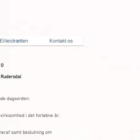
Eliteidrætten
Kontakt os
10
 Rudersdal
nde dagsorden:
irksomhed i det forløbne år,
heraf samt beslutning om