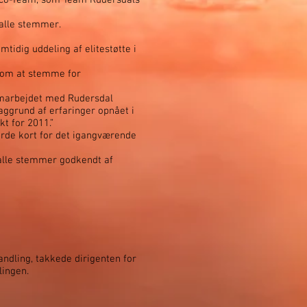
 Eco-Team, som Team Rudersdals
alle stemmer.
tidig uddeling af elitestøtte i
 om at stemme for
amarbejdet med Rudersdal
ggrund af erfaringer opnået i
t for 2011.”
orde kort for det igangværende
alle stemmer godkendt af
andling, takkede dirigenten for
lingen.