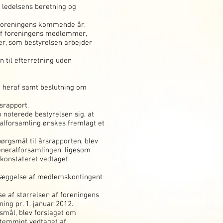
 ledelsens beretning og
 foreningens kommende år,
 af foreningens medlemmer,
ter, som bestyrelsen arbejder
 til efterretning uden
e heraf samt beslutning om
srapport.
noterede bestyrelsen sig, at
alforsamling ønskes fremlagt et
ørgsmål til årsrapporten, blev
eneralforsamlingen, ligesom
konstateret vedtaget.
stlæggelse af medlemskontingent
e af størrelsen af foreningens
ing pr. 1. januar 2012.
smål, blev forslaget om
stemmigt vedtaget af