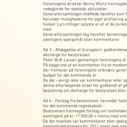
Foreningens direktør Benny Würtz fremlagde
redegjorde for støttede aktiviteter.
Generalforsamlingen drøftede herefter kort
herunder mulighederne for øget profilering
hvilket Lars Hilliger oplyste er et af de punk
med.
Generalforsamlingen tog herefter beretningen
yderligere spørgsmål eller kommentarer.
Ad 3 - Aflæggelse af årsrapport, godkendels
decharge for bestyrelsen.
Peter W. Ø. Larsen gennemgik foreningens år
På baggrund af en kommentar fra et medlem 
der fremover på foreningens ordinære gener
budget for det kommende år
Da der i øvrigt ikke var kommentarer eller sp
denne efterfølgende anset for godkendt af g
beslutning om decharge for bestyrelsen blev 
Ad 4 - Forslag fra bestyrelsen, herunder fa
for det kommende regnskabsår.
Bestyrelsen fremlagde forslag om fastholdels
kontingent på kr. 17.500,00 + moms med virkn
Da der hverken var kommentarer eller spørg
kontingentstørrelsen for 2012 anset som en