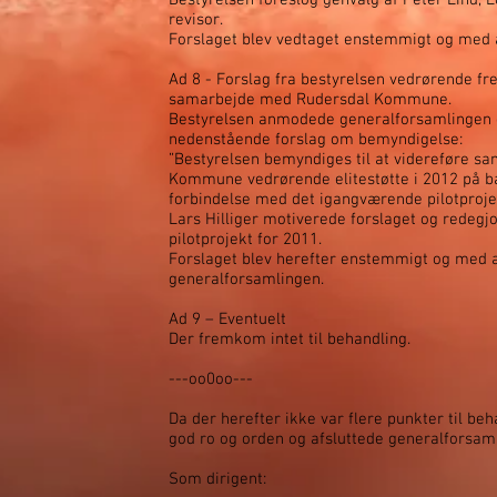
Bestyrelsen foreslog genvalg af Peter Lind,
revisor.
Forslaget blev vedtaget enstemmigt og med 
Ad 8 - Forslag fra bestyrelsen vedrørende frem
samarbejde med Rudersdal Kommune.
Bestyrelsen anmodede generalforsamlingen
nedenstående forslag om bemyndigelse:
”Bestyrelsen bemyndiges til at videreføre s
Kommune vedrørende elitestøtte i 2012 på ba
forbindelse med det igangværende pilotprojek
Lars Hilliger motiverede forslaget og redegj
pilotprojekt for 2011.
Forslaget blev herefter enstemmigt og med 
generalforsamlingen.
Ad 9 – Eventuelt
Der fremkom intet til behandling.
---oo0oo---
Da der herefter ikke var flere punkter til beh
god ro og orden og afsluttede generalforsam
Som dirigent: