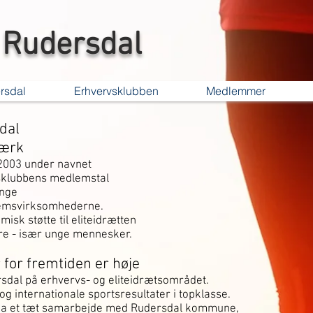
Rudersdal
rsdal
Erhvervsklubben
Medlemmer
dal
værk
 2003 under navnet
sklubbens medlemstal
ange
lemsvirksomhederne.
isk støtte til eliteidrætten
gere - især unge mennesker.
 for fremtiden er høje
rsdal på erhvervs- og eliteidrætsområdet.
 og internationale sportsresultater i topklasse.
via et tæt samarbejde med Rudersdal kommune,