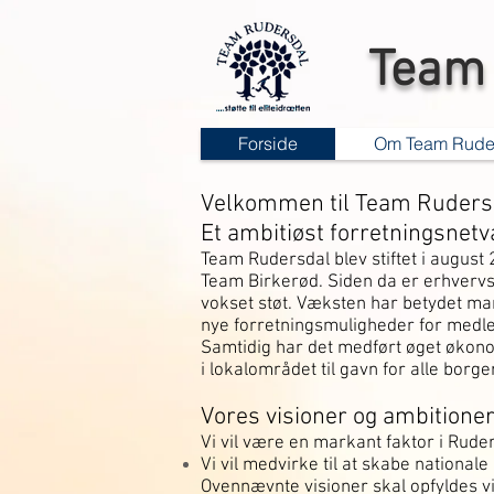
Team 
Forside
Om Team Rude
Velkommen til Team Ruders
Et ambitiøst forretningsnet
Team Rudersdal blev stiftet i august
Team Birkerød. Siden da er erhverv
vokset støt. Væksten har betydet m
nye forretningsmuligheder for med
Samtidig har det medført øget økonom
i lokalområdet til gavn for alle bor
Vores visioner og ambitioner
Vi vil være en markant faktor i Rude
Vi vil medvirke til at skabe nationale
Ovennævnte visioner skal opfyldes 